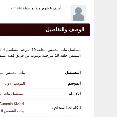
أضيف
6 شهور منذُ
بواسطة
krmzitv
الوصف والتفاصيل
الشمس حلقة 19 مترجمة يوتيوب من فريق قصة عشق و موقع قرمزي وتعرض الحلقات على قناة Kanal D وتشاهدونها مجانا على موقعكم دراما ديزي.
المسلسل
بنات الشمس متر
الموسم
الموسم الاول
مسلسل بنات ا
الاقسام
Gunesin Kizlari
الكلمات المفتاحية
بنات الشمس 19