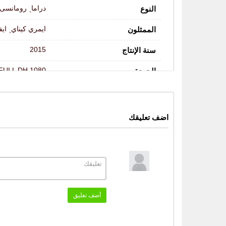
دراما
رومانسى
النوع
,
ايمري كيناي
ايف
الممثلون
,
2015
سنة الإنتاج
FULL DH 1080
الجودة
اضف تعليقك
أضف تعليق