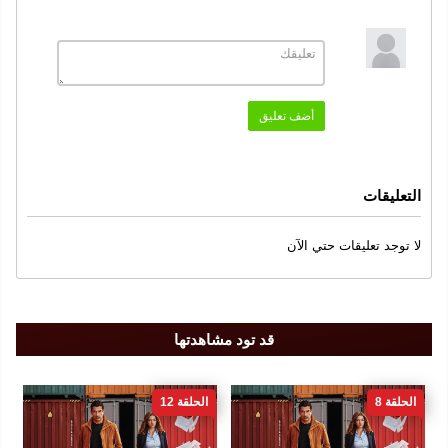
النوع
دراما
اجتماعى
,
الممثلون
أضف تعليق
كنان اميرزالى اوغلو
افرا سراج اوغلو
,
سنة الإنتاج
التعليقات
2025
الجودة
لا توجد تعليقات حتي الآن
FULL DH 1080
قد تود مشاهدتها
الحلقة 8
الحلقة 12