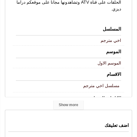
الحلقات على قناة ATV وتشاهدونها مجانا على موقعكم دراما
ديزي.
المسلسل
اخي مترجم
الموسم
الموسم الاول
الاقسام
مسلسل اخي مترجم
الكلمات المفتاحية
Show more
Abi
اخي الحلقة 16
مسلسل اخي
اخي
الحلقة 16
,
,
,
,
,
اخي حلقة 16
اخي 16
اخي حلقة 16 كاملة
قصة عشق
,
,
,
,
اضف تعليقك
موقع قرمزي
اخي 16 قصة عشق
,