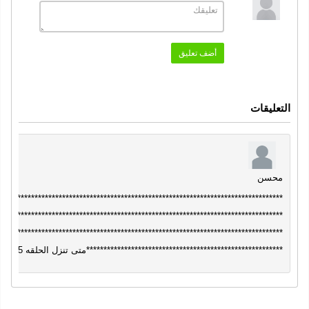
دراما
اكشن
رومانسي
جريمة
,
,
,
الممثلون
أضف تعليق
جغتاي اولسوي ، ديميت اوزديمير ، نجيب ميميلي ، احمد
رفعت سنغار ، تولجا تكين
التعليقات
سنة الإنتاج
2025
الجودة
محسن
********************************************************************************
FULL DH 1080
********************************************************************************
********************************************************************************
*********************************************************متى تنزل الحلقه 45