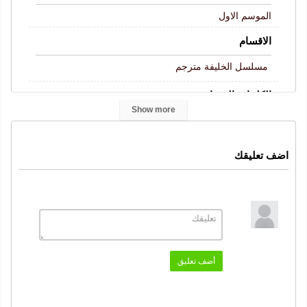
الموسم الاول
الاقسام
مسلسل الخليفة مترجم
الكلمات المفتاحية
Show more
الحلقة 35
قصة عشق
موقع قرمزي
,
,
,
Halef: Köklerin Çağrısı
الخليفة الحلقة 35
,
,
اضف تعليقك
مسلسل الخليفة
الخليفة
الخليفة حلقة 35
الخليفة 35
,
,
,
,
الخليفة حلقة 35 كاملة
الخليفة 35 قصة عشق
,
النوع
دراما
اكشن
رومانسي
جريمة
,
,
,
الممثلون
أضف تعليق
جغتاي اولسوي
ديميت اوزديمير
نجيب ميميلي
,
,
,
احمد رفعت سنغار
تولجا تكين
,