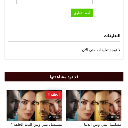
النوع
أضف تعليق
دراما
رومانسي
,
الممثلون
التعليقات
ديميت اوزديمير
بوجرا جولسوي
حفصة نور سانجاك توتان
,
,
,
ميتين اكدولجر
لا توجد تعليقات حتي الآن
سنة الإنتاج
2022
قد تود مشاهدتها
الجودة
FULL HD 1080
الحلقة 4
2:03:42
2:08:24
مسلسل بيني وبين الدنيا
مسلسل بيني وبين الدنيا الحلقة 4