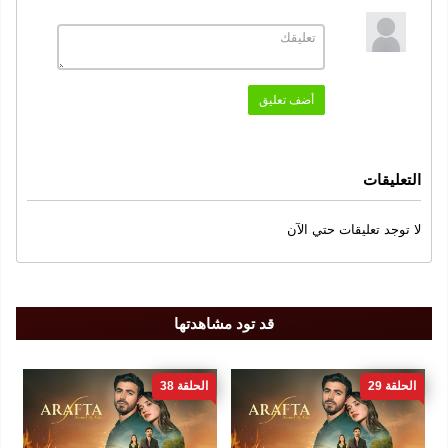
النوع
دراما
عائلي
,
الممثلون
أضف تعليق
ايلسو ديميرجي
امين جونينش
,
سنة الإنتاج
التعليقات
2025
لا توجد تعليقات حتي الآن
الجودة
FULL DH 1080
قد تود مشاهدتها
الحلقة 29
الحلقة 38