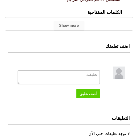
الكلمات المفتاحية
İmam Gazali
الامام الغزالي
مسلسل الامام الغزالي
,
,
,
Show more
الامام الغزالي مترجم
مسلسل الامام الغزالي قرمزي
,
,
مسلسل الامام الغزالي قصة عشق
الامام الغزالي كامل
,
اضف تعليقك
النوع
دراما
تاريخي
سيرة ذاتية
,
,
الممثلون
جورهان التونداشلار
كانير كورتاران
بولينت اينال
,
,
,
أضف تعليق
بوراك تامدوجان
سنة الإنتاج
التعليقات
2026
لا توجد تعليقات حتي الآن
الجودة