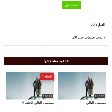
أضف تعليق
الين ايرميش
ايزجي سليم
تولغا جوليت
,
,
سنة الإنتاج
التعليقات
2025
الجودة
لا توجد تعليقات حتي الآن
FULL DH 1080
قد تود مشاهدتها
الحلقة 4
1:58:29
2:18:32
مسلسل التالق
مسلسل التالق الحلقة 4