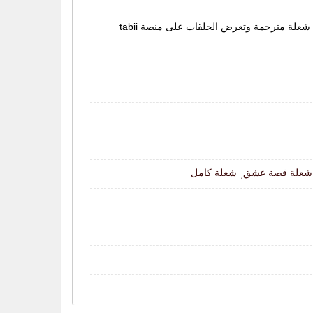
مسلسل شعلة مترجم، مسلسل Şule Senin Hikayen كامل اون لاين مشاهدة مباشرة وتحميل متعدد الجودات، جميع حلقات مسلسل شعلة مترجمة وتعرض الحلقات على منصة tabii
علة قصة عشق
شعلة كامل
,