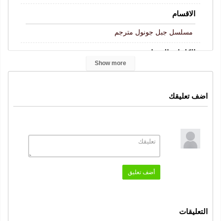
الاقسام
مسلسل جبل جونول مترجم
الكلمات المفتاحية
Show more
Gönül Dağı
جبل جونول الحلقة 217
,
,
مسلسل جبل جونول
جبل جونول
الحلقة 217
,
,
,
اضف تعليقك
جبل جونول حلقة 217
جبل جونول 217
,
,
جبل جونول حلقة 217 كاملة
قصة عشق
موقع قرمزي
,
,
,
جبل جونول 217 قصة عشق
النوع
دراما
كوميدي عائلي
رومانسي
,
,
أضف تعليق
الممثلون
بيرك اتان
جولسيم علي
ايجه ايدان
اولفي كاراجا
,
,
,
,
التعليقات
علي دوشينكالكار
اردال سيندوروك
,