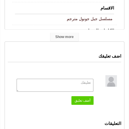
الاقسام
مسلسل جبل جونول مترجم
الكلمات المفتاحية
Show more
Gönül Dağı
جبل جونول الحلقة 219
,
,
مسلسل جبل جونول
جبل جونول
الحلقة 219
,
,
,
اضف تعليقك
جبل جونول حلقة 219
جبل جونول 219
,
,
جبل جونول حلقة 219 كاملة
قصة عشق
موقع قرمزي
,
,
,
جبل جونول 219 قصة عشق
النوع
دراما
كوميدي عائلي
رومانسي
,
,
أضف تعليق
الممثلون
بيرك اتان
جولسيم علي
ايجه ايدان
اولفي كاراجا
,
,
,
,
التعليقات
علي دوشينكالكار
اردال سيندوروك
,